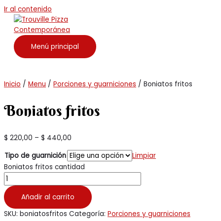
Ir al contenido
Menú principal
Inicio
/
Menu
/
Porciones y guarniciones
/ Boniatos fritos
Boniatos fritos
$
220,00
–
$
440,00
Tipo de guarnición
Limpiar
Boniatos fritos cantidad
Añadir al carrito
SKU:
boniatosfritos
Categoría:
Porciones y guarniciones