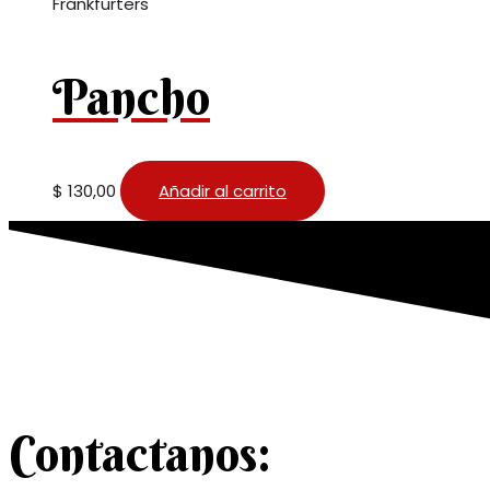
Frankfurters
Pancho
$
130,00
Añadir al carrito
Contactanos: