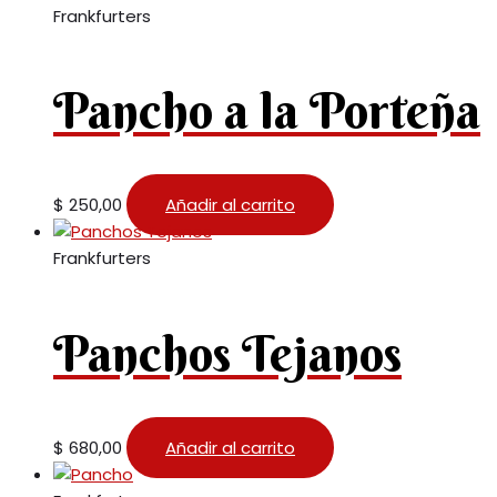
Frankfurters
Pancho a la Porteña
$
250,00
Añadir al carrito
Frankfurters
Panchos Tejanos
$
680,00
Añadir al carrito