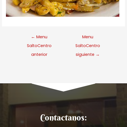
←
Menu
Menu
SaltoCentro
SaltoCentro
anterior
siguiente
→
Contactanos: