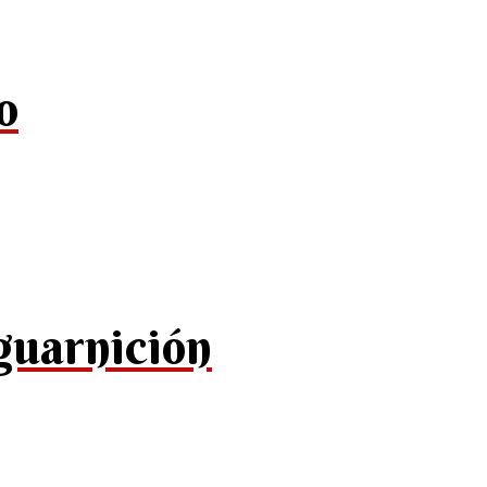
o
guarnición